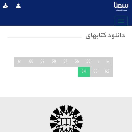
دانلود کتابهای
61
60
59
58
57
56
55
64
63
62