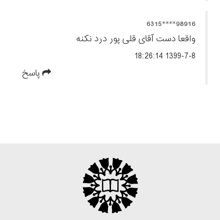
98916****6315
واقعا دست آقای قلی پور درد نکنه
1399-7-8 18:26:14
پاسخ