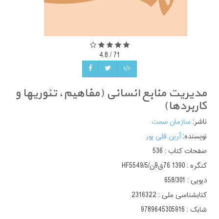
4.8
/
71
مدیریت منابع انسانی (مفاهیم، تئوریها و
کاربردها)
ناشر:
سازمان سمت
نویسنده:
آرین قلی پور
صفحات کتاب :
536
کنگره :
‫‮‬‭‭HF5549/5‬‫‭‭/ن‌9‫‬‮‭ق76 1390
دیویی :
‫‬‮‭658/301‬
کتابشناسی ملی :
2316322
شابک :
9789645305916