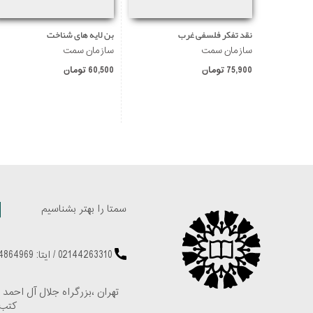
نقد تفکر فلسفی غرب
بن لایه های شناخت
سازمان سمت
سازمان سمت
75,900 تومان
60,500 تومان
سمتا را بهتر بشناسیم
02144263310
/
ایتا: 09224864969
تهران ،بزرگراه جلال آل احمد 
کتب 