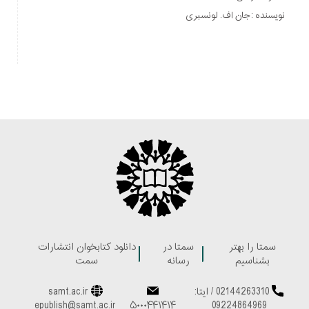
نویسنده :جان اف. لونسبری
سمتا را بهتر
سمتا در
دانلود کتابخوان انتشارات
بشناسیم
رسانه
سمت
02144263310
/
ایتا:
samt.ac.ir
epublish@samt.ac.ir
۵۰۰۰۴۴۱۴۱۴
09224864969