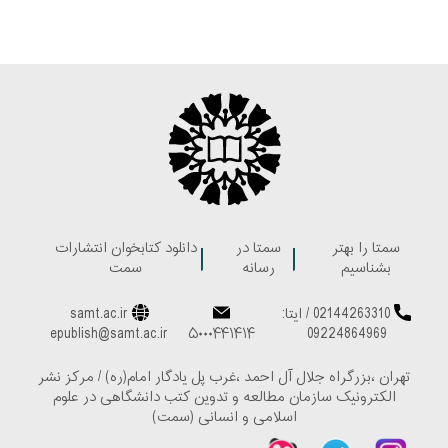
سمتا را بهتر
سمتا در
دانلود کتابخوان انتشارات
بشناسیم
رسانه
سمت
02144263310
/
ایتا:
samt.ac.ir
epublish@samt.ac.ir
۵۰۰۰۴۴۱۴۱۴
09224864969
تهران ،بزرگراه جلال آل احمد ،غرب پل یادگار امام(ره) / مرکز نشر
الکترونیک سازمان مطالعه و تدوین کتب دانشگاهی در علوم
اسلامی و انسانی (سمت)