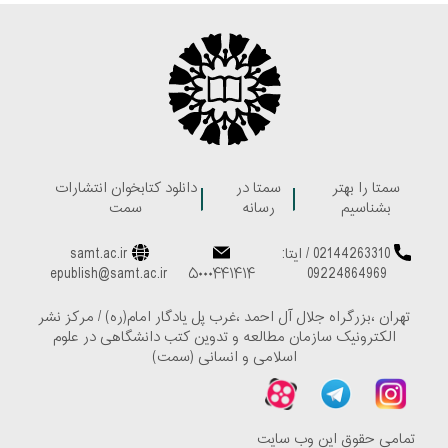
سمتا را بهتر
سمتا در
دانلود کتابخوان انتشارات
بشناسیم
رسانه
سمت
02144263310
/
ایتا:
samt.ac.ir
epublish@samt.ac.ir
۵۰۰۰۴۴۱۴۱۴
09224864969
تهران ،بزرگراه جلال آل احمد ،غرب پل یادگار امام(ره) / مرکز نشر
الکترونیک سازمان مطالعه و تدوین کتب دانشگاهی در علوم
اسلامی و انسانی (سمت)
تمامی حقوق این وب سایت