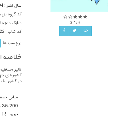
سال نشر :
94
کد گروه پژو
شابک دیجیتا
3.7
/
6
کد کتاب :
22
برچسب ها:
خلاصه اث
تاثیر مستقی
کشورهای جهان
در کشور ما ن
مبانی جمع
35,200 تومان
حجم : 1.8 مگا بایت