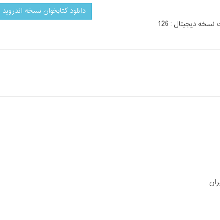
دانلود کتابخوان نسخه اندروید
سخه دیجیتال : 126
ران