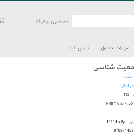
جستجوی پیشرفته
سوالات متداول
تماس با ما
جمعیت شناسی
 سمت
ی امانی
 :
113
لی :
م‌79-14144
978964459