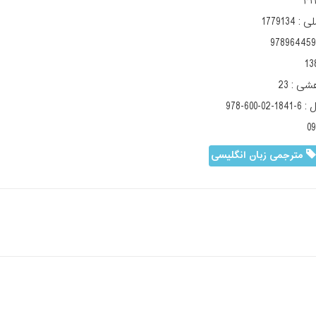
۴۱
لی :
1779134
978964459
13
هشی :
23
ل :
978-600-02-1841-6
0
مترجمی زبان انگلیسی