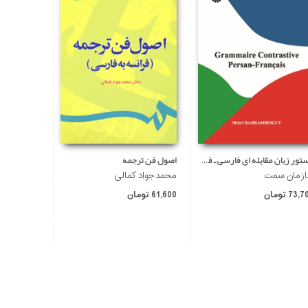
دستور زبان مقابله ای فارسی ـ فرانسه
اصول فن ترجمه
مبانی صرف
زمان سمت
محمدجواد کمالی
ویدا شقاقی
73, تومان
61,600 تومان
45,100 تومان