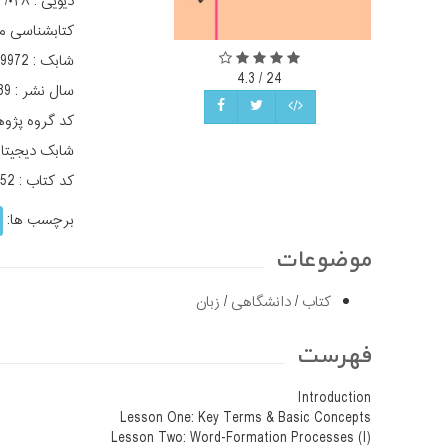
دیویی :
۳/۰۲۸
کتابشناسی م
شابک :
9972
4.3
/
24
سال نشر :
89
کد گروه پژو
شابک دیجیتا
کد کتاب :
952
برچسب ها:
موضوعات
کتاب
/
دانشگاهی
/
زبان
فهرست
Introduction
Lesson One: Key Terms & Basic Concepts
Lesson Two: Word-Formation Processes (I)