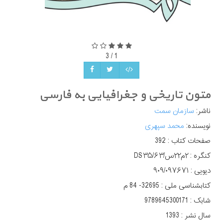
3
/
1
متون تاریخی و جغرافیایی به فارسی
ناشر:
سازمان سمت
نویسنده:
محمد سپهری
صفحات کتاب :
392
کنگره :
دیویی :
کتابشناسی ملی :
32695- 84 م
شابک :
9789645300171
سال نشر :
1393