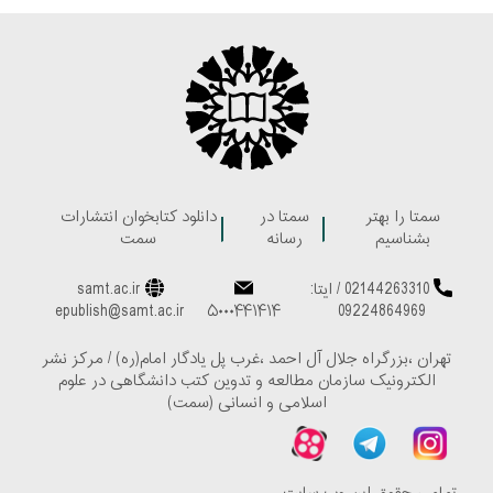
سمتا را بهتر
سمتا در
دانلود کتابخوان انتشارات
بشناسیم
رسانه
سمت
02144263310
/
ایتا:
samt.ac.ir
epublish@samt.ac.ir
۵۰۰۰۴۴۱۴۱۴
09224864969
تهران ،بزرگراه جلال آل احمد ،غرب پل یادگار امام(ره) / مرکز نشر
الکترونیک سازمان مطالعه و تدوین کتب دانشگاهی در علوم
اسلامی و انسانی (سمت)