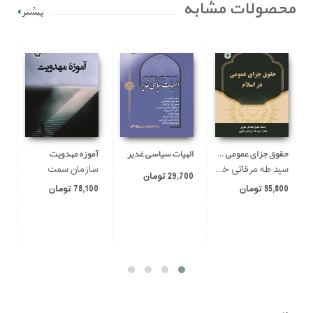
محصولات مشابه
بیشتر
حقوق جزای عمومی در اسلام
الهیات سیاسی غدیر
آموزه مهدویت
سید طه مرقاتی خوئی
سازمان سمت
ا
29,700 تومان
85,800 تومان
78,100 تومان
00