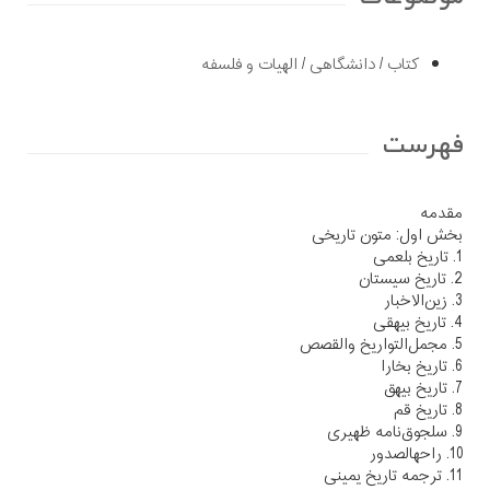
کتاب
/
دانشگاهی
/
الهیات و فلسفه
فهرست
مقدمه
بخش اول: متون تاریخی
1. تاریخ بلعمی
2. تاریخ سیستان
3. زین‌الاخبار
4. تاریخ بیهقی
5. مجمل‌التواریخ والقصص
6. تاریخ بخارا
7. تاریخ بیهق
8. تاریخ قم
9. سلجوق‌نامه ظهیری
10. راحهالصدور
11. ترجمه تاریخ یمینی