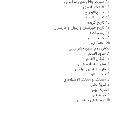
12. سیرت جلال‌الدین منکبرنی
13. طبقات ناصری
14. جامع‌التواریخ
15. تجارب السلف
16. تاریخ گزیده
17. تاریخ طبرستان و رویان و مازندران
18. روضهالصفا
19. حبیب‌السیر
20. عالم‌آرای عباسی
بخش دوم: متون جغرافیایی
1. حدود العالم
2. اشکال العالم
3. سفرنامه ناصرخسرو
4. فارسنامه ابن البلخی
5. نزهه القلوب
6. مسالک و ممالک الاصطخری
7. تاریخ بخارا
8.تاریخ بیهق
9. تاریخ قم
10. جغرافیای حافظ ابرو