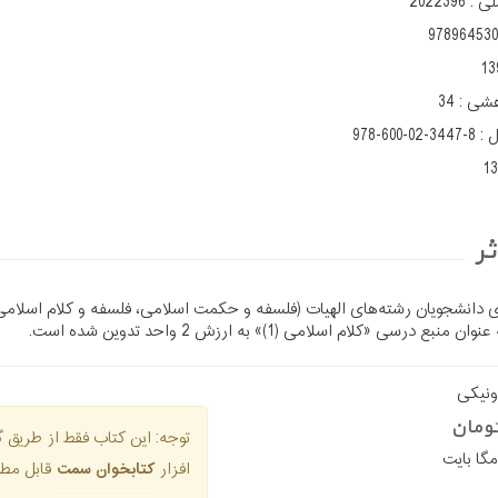
لی :
2022396
97896453
13
هشی :
34
ل :
978-600-02-3447-8
1
ر
ی دانشجویان رشته‌های الهیات (فلسفه و حکمت اسلامی، فلسفه و کلام اسلامی،
ع درسی «کلام اسلامی (1)» به ارزش 2 واحد تدوین شده است.
ونیکی
توجه: این کتاب فقط از طری
افزار
کتابخوان سمت
قابل مطا