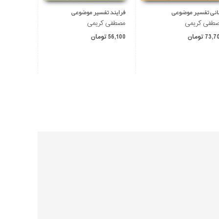
انی تفسیر موضوعی
فرایند تفسیر موضوعی
آشنایی با ک
طفی کریمی
مصطفی کریمی
محمد کاظم
73, تومان
56,100 تومان
85,800 تومان