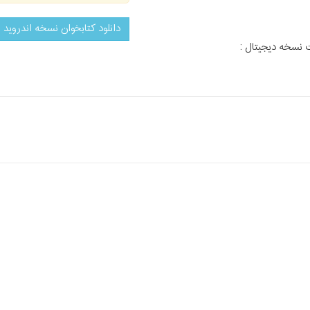
دانلود کتابخوان نسخه اندروید
 نسخه دیجیتال :