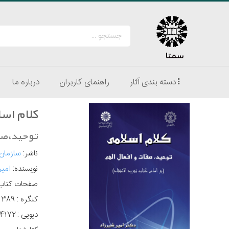
سمتا
دسته بندی آثار
راهنمای کاربران
درباره ما
کلام اس
توحید،صفا
ناشر:
سازمان
نویسنده:
امیر
صفحات کتاب
کنگره :
دیویی :
۴۱۷۲‬