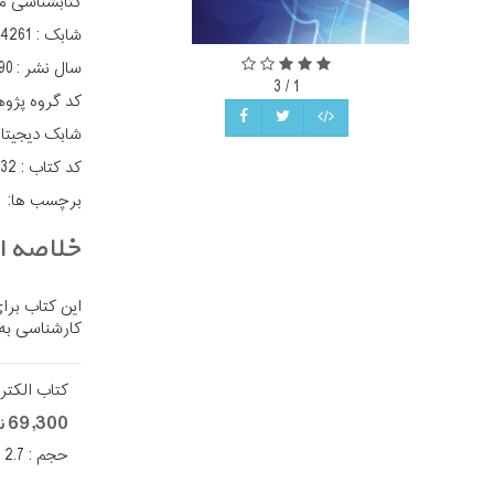
کتابشناسی م
شابک :
04261
سال نشر :
90
3
/
1
کد گروه پژو
شابک دیجیتا
کد کتاب :
332
برچسب ها:
خلاصه اث
این کتاب برا
کارشناسی به عنوان منب
کتاب الکتر
69,300 تومان
حجم : 2.7 مگا بایت