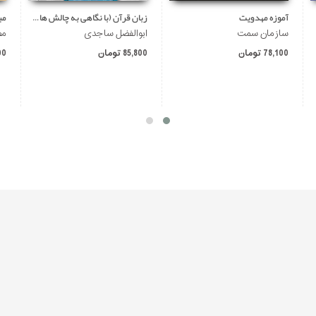
آموزه مهدویت
زبان قرآن (با نگاهی به چالش های کلامی تفسیر)
مب
سازمان سمت
ابوالفضل ساجدی
مص
78,100 تومان
85,800 تومان
700