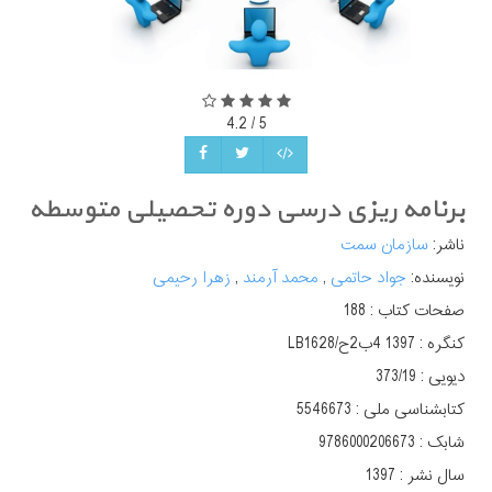
4.2
/
5
برنامه ریزی درسی دوره تحصیلی متوسطه
ناشر:
سازمان سمت
نویسنده:
جواد حاتمی
,
محمد آرمند
,
زهرا رحیمی
صفحات کتاب :
188
کنگره :
دیویی :
کتابشناسی ملی :
5546673
شابک :
9786000206673
سال نشر :
1397