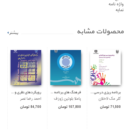
واژه نامه
نمایه
محصولات مشابه
بیشتر
برنامه ریزی درسی دوره ابتدایی
فرهنگ های برنامه درسی
رویکردهای نظری و عملی تدوین برنامه های درسی در آموزش عالی
کلر مک لاخلان
پاملا بلوتین ژوزف
احمد رضا نصر
م
71,500 تومان
107,800 تومان
84,700 تومان
00