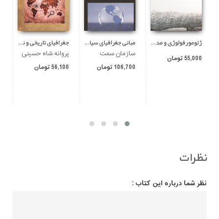
ژئومورفولوژی و مدیریت دامنه ها
مبانی جغرافیای سیاسی دریاها
جغرافیای تاریخی و نقشه‌خوانی در تاریخ
م
سازمان سمت
پروانه شاه حسینی
س
55,000 تومان
106,700 تومان
56,100 تومان
00
نظرات
نظر شما درباره این کتاب :