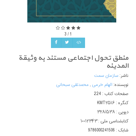
3
/
1
منطق تحول اجتماعی مستند به وثیقة
المدینه
ناشر:
سازمان سمت
نویسنده:
الهام خرمی
,
محمدتقی سبحانی
صفحات کتاب :
224
کنگره :
KMT۲۵۱۶‬‬
دیویی :
کتابشناسی ملی :
۱۰۰۱۲۳۴۳
شابک :
9786000241506