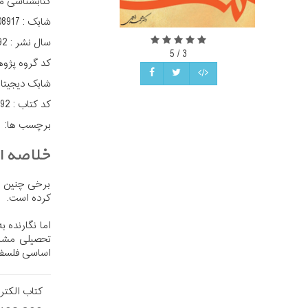
کتابشناسی م
شابک :
08917
سال نشر :
92
5
/
3
کد گروه پژو
شابک دیجیتا
کد کتاب :
692
برچسب ها:
خلاصه اث
برخی چنین می
کرده است.
اما نگارنده 
تحصیلی مشائ
اساسی فلسفه
کتاب الکتر