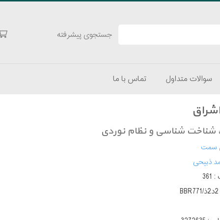
جستجوی پیشرفته
سوالات متداول
تماس با ما
شراق
، شناخت شناسی و نظام نوردی
 سمت
د ذبیحی
 :
361
BBR771/ذ2د