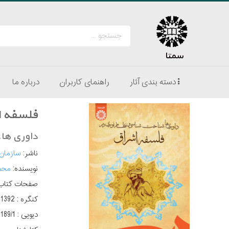
سمتا
دسته بندی آثار
راهنمای کاربران
درباره ما
فلسفه ا
داوری ها
ناشر:
سازمان
نویسنده:
محم
صفحات کتاب
کنگره :
‫‭2 1392
دیویی :
189/1