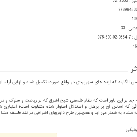
لی :
3272635
97896453
13
هشی :
33
ل :
978-600-02-0854-7
1
ر
 انگارند که ایده های سهروردی در واقع صورت تکمیل شده و نهایی آراء ابن 
به جد بر این باور است که نظام فلسفی شیخ اشرق که بر ریاضت و سلوک و در
ی که اساس آن بر برهان و استدلال استوار شده متفاوت است؛ اعتباری ش
 مشاء به شمار می اید و همچنین طرح داوریهای اشراقی در نقد فلسفه مشاء
ونیکی