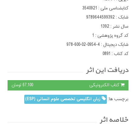
کتابشناسی ملی :
3540921
شابک :
9789644599392
سال نشر :
1392
کد گروه پژوهشی :
1
شابک دیجیتال :
978-600-02-0954-4
کد کتاب :
0891
دریافت این اثر
کتاب الکترونیکی
67,100 تومان
برچسب ها:
زبان انگلیسی تخصصی علوم انسانی (ESP)
خلاصه اثر