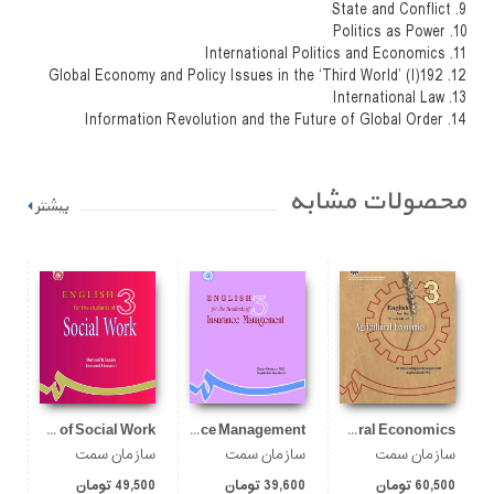
9. State and Conflict
10. Politics as Power
11. International Politics and Economics
12. Global Economy and Policy Issues in the ‘Third World’ (I)192
13. International Law
14. Information Revolution and the Future of Global Order
محصولات مشابه
بیشتر
English for the Students of Social Work
English for the Students of Insurance Management
English for the Students of Agricultural Economics
سازمان سمت
سازمان سمت
سازمان سمت
س
60,500 تومان
39,600 تومان
49,500 تومان
00