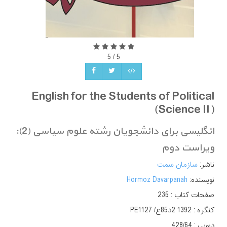
5
/
5
English for the Students of Political
(Science II)
انگلیسی برای دانشجویان رشته علوم سیاسی (2):
ویراست دوم
ناشر:
سازمان سمت
نویسنده:
Hormoz Davarpanah
صفحات کتاب :
235
کنگره :
‫‬‭PE1127 /ع85‫‬‭د2 1392
دیویی :
‫‬‭428/64