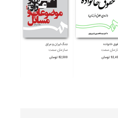
وق خانواده
جنگ ایران و عراق
جرم شناسی 
زمان سمت
سازمان سمت
سازمان س
92, تومان
82,500 تومان
133,100 تومان