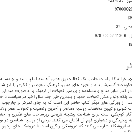
لی :
4224728
97860002
13
هشی :
32
ل :
978-600-02-1106-6
1
ر
ی خوانندگان است حاصل یک فعالیت پژوهشی آهسته اما پیوسته و چندساله
ومت» گسترش یابد و حوزه های دینی، فرهنگی، هویتی و فکری را نیز شام
ر کنار سایر منابع و مشاهده و بررسی تحولات از نزدیک و به صورت میدانی 
 بلکه وقوع مکرر تحولات جدید و بنیادین طی چند سال اخیر در سیاست داخلی 
ت از ویژگی های دیگر کتاب حاضر این است که به جای تمرکز بر چارچوب های
 کنونی و تبیین مختصات روسیه معاصر و آخرین وضعیت و تحولات عصر ولادیم
ام کوچکی است برای شناخت پیشینه تاریخی زیرساخت های فکری و اجتم
ه پیچیدگی و دشواری فهم آن اذعان می کنند. برخی از روسیه شناسان در تو
ماتروشکا» اشاره می کنند که عروسکی رنگین است با عروسک های تودرتو، به