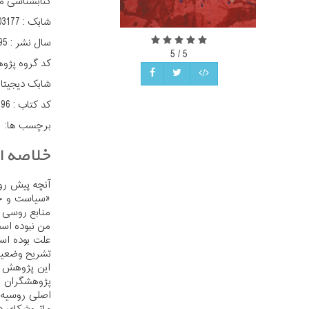
کتابشناسی م
شابک :
03177
سال نشر :
95
5
/
5
کد گروه پژو
شابک دیجیتا
کد کتاب :
996
برچسب ها:
خلاصه اث
آنچه پیش رو
«سیاست و حک
منابع روسی د
من نبوده است
علت بوده اس
تشریح وضعیت
این پژوهش گ
پژوهشگران ب
اصلی روسیه «