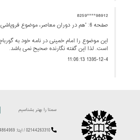
98912****8259
صفحه 6: ”هم در دوران معاصر، موضوع فروپاشی است. فهم فروپاشی شوروی و علل و دلایل آن نیز برای پژوهشگران چندان آسان نبود“
این موضوع را امام خمینی در نامه خود به گوربا
است. لذا این گفته نگارنده صحیح نمی باشد.
1395-12-4 11:06:13
سمتا را بهتر بشناسیم
02144263310
/
ایتا: 09224864969