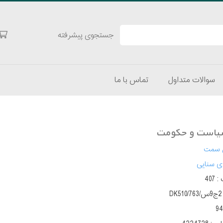
جستجوی پیشرفته
سوالات متداول
تماس با ما
یاست و حکومت
 سمت
ی سنایی
 :
407
DK510/763/س9ج2 13
‫‬‭‬