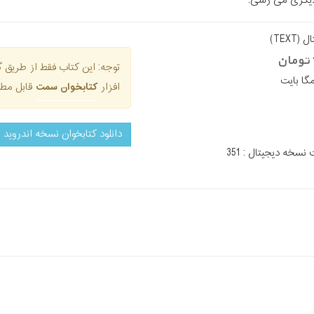
یگری می رسی.
TEXT)
توجه: این کتاب فقط از طری
افزار
کتابخوان سمت
قابل مطا
دانلود کتابخوان نسخه اندروید
سخه دیجیتال : 351