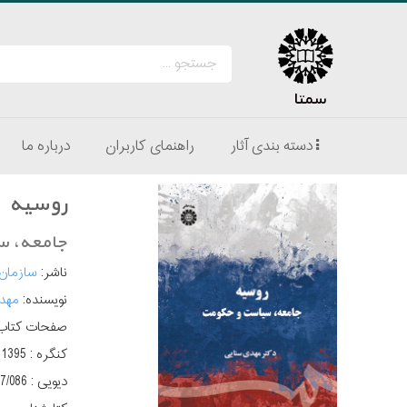
سمتا
دسته بندی آثار
راهنمای کاربران
درباره ما
روسیه
جامعه، س
ناشر:
سازمان
نویسنده:
مهد
صفحات کتاب
کنگره :
‫‬‭‫‬‭‫‬‭95
دیویی :
‭947/086