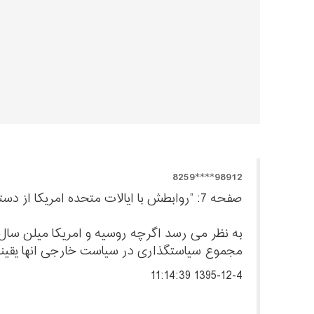
98912****8259
صفحه 7: ”روابطش با ایالات متحده امریکا از دستور کار مشخصی برخوردار نیست.“
مجموع سیاستگذاری در سیاست خارجی انها یقینا 
1395-12-4 11:14:39