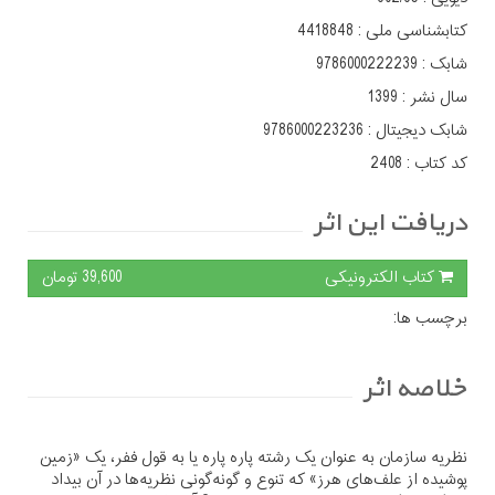
کتابشناسی ملی :
4418848
شابک :
9786000222239
سال نشر :
1399
شابک دیجیتال :
9786000223236
کد کتاب :
2408
دریافت این اثر
کتاب الکترونیکی
39,600 تومان
برچسب ها:
خلاصه اثر
نظریه سازمان به عنوان یک رشته پاره پاره یا به قول ففر، یک «زمین
پوشیده از علف‌های هرز» که تنوع و گونه‌گونی نظریه‌ها در آن بیداد