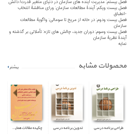
فصل بیستم: مدیریت آینده های سازمان در دنیای متغیر قدرت/ دانش
فصل بیست ویکم: آیندۀ مطالعات سازمان: ورای مناقشۀ انتخاب
-انطباق
فصل بیست ودوم: در خانه از مریخ تا سومالی: واگویۀ مطالعات
سازمان
فصل بیست وسوم: دوران جدید، چالش های تازه: تأملاتی بر گذشته و
آیندۀ نظریۀ سازمان
نمایه
محصولات مشابه
بیشتر
طراحی برنامه درسی
تدوین برنامه درسی
چکیده مقالات همایش ملی کتب علوم اسلامی و انسانی دانشگاهی و مرجعیت علمی