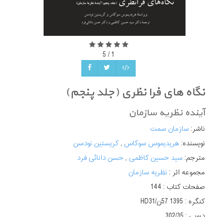
5
/
1
نگاه های فرا نظری (جلد پنجم)
آینده نظریه سازمان
ناشر:
سازمان سمت
نویسنده:
هریدیموس سوکاس
,
کریستین نودسن
مترجم:
سید حسین کاظمی
,
حسن دانائی فرد
مجموعه اثر :
نظریه سازمان
صفحات کتاب :
144
کنگره :
دیویی :
302/35‬‬